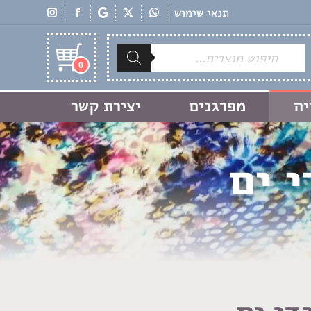
תנאי שימוש
Products
search
0
יה
מפרגנים
יצירת קשר
 ים
די ים