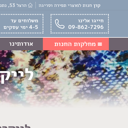
קרן
חנות למוצרי תפירה וסריגה
הרצל 53, נתניה
חייגו אלינו
משלוחים עד
09-862-7296
4-5 ימי עסקים
אודותינו
מחלקות החנות
לייק
לייקרו