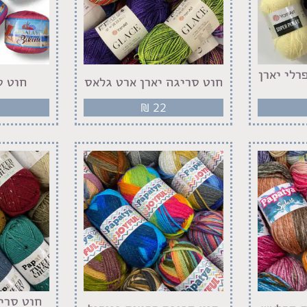
רלי יארן
חוט סריגה יארן ארט גלאס
חוט ס
₪
22
חוט סרי