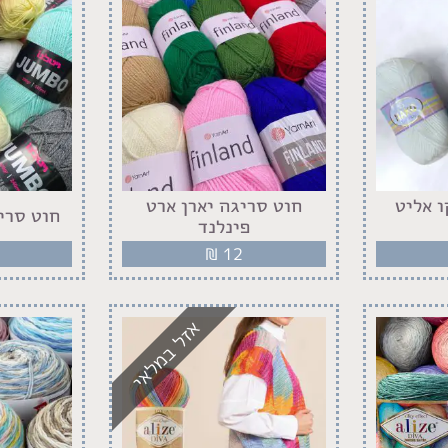
 אליט
חוט סריגה יארן ארט
חוט סרי
פינלנד
₪
12
אזל במלאי