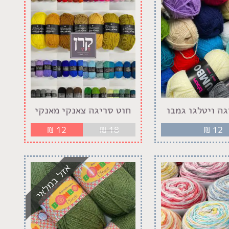
גה ויטלגו גמבו
חוט סריגה צאנקי מאנקי
₪
12
₪
18
₪
12
אזל במלאי