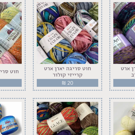
ן ארט
חוט סריגה יארן ארט
חוט סריג
ב
קרייזי קולור
₪
20