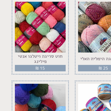
חוט סריגה ויטלגו אנטי
ה הימליה האלי
פילינג
₪
15
₪
25