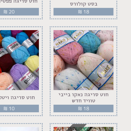
חוט סריגה פפטי
בסט קולורס
₪
20
₪
18
חוט סריגה נאקו בייבי
חוט סריגה ויטלג
טוויד חדש
₪
10
₪
18