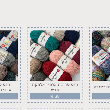
חוט סריגה אלפין אלפקה
חוט ס
ה סיירה
חדש
אברידא
₪
38