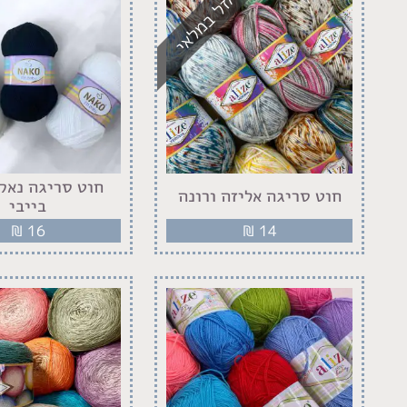
אזל במלאי
חוט סריגה נאקו
חוט סריגה אליזה ורונה
בייבי
₪
16
₪
14