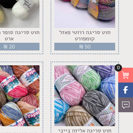
חוט סריגה רוזטי פאזל
חוט סריגה סופר פ
קומפורט
ארט
₪
20
₪
50
0
חוט סריגה אליזה בייבי