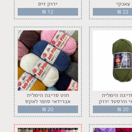
צאנקי
ירוק זית
₪
12
₪
22
ריגה הימליה
חוט סריגה הימליה
י וורסטד ירוק
אברידאי סופר לאקס
₪
20
₪
20