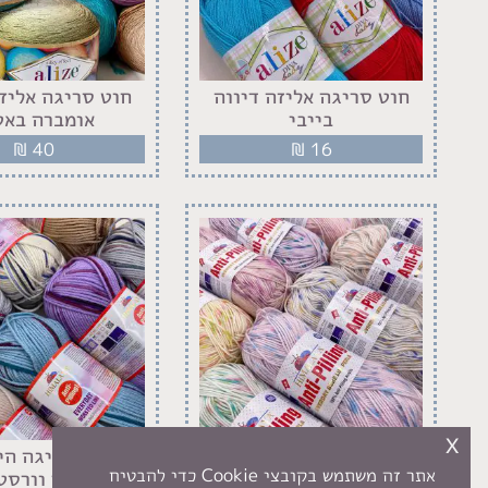
חוט סריגה אליזה דיווה
חוט סריגה אליזה
בייבי
אומברה באט
₪
40
₪
16
x
חוט סריגה הימליה
חוט סריגה הי
אתר זה משתמש בקובצי Cookie כדי להבטיח
אברידאי בייבי לאקס פרלה
אברידאי וורסטד