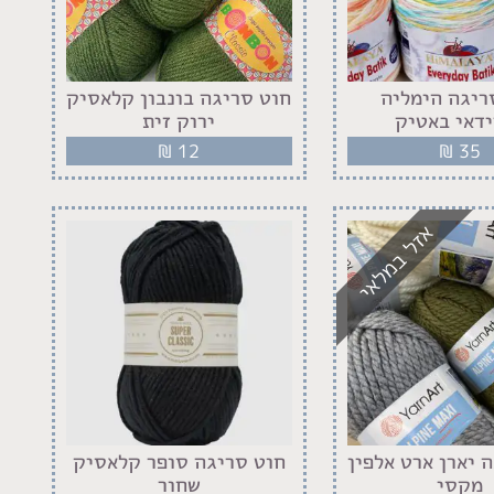
ריגה הימליה
חוט סריגה בונבון קלאסיק
דאי באטיק
ירוק זית
₪
12
₪
35
אזל במלאי
 יארן ארט אלפין
חוט סריגה סופר קלאסיק
מקסי
שחור