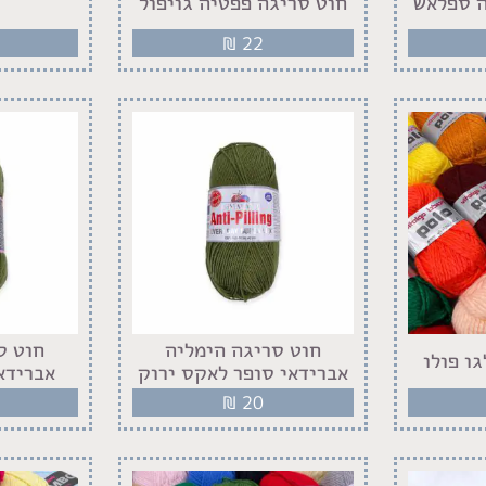
ה ספלאש
חוט סריגה פפטיה גויפול
₪
22
חוט סריגה הימליה
חוט ס
ו פולו
אברידאי סופר לאקס ירוק
אברידא
₪
20