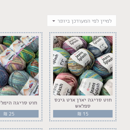
חוט סריגה יארן ארט גינס
חוט סריגה הימלי
ספלאש
₪
25
₪
15