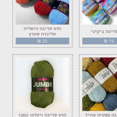
חוט סריגה הימליה
ריגה ביקיני
סלינדה סטרץ
₪
20
₪
15
גה פפטיה טוויד
חוט סריגה ויטלגו גמבו