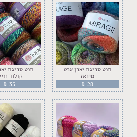
חוט סריגה יארן ארט
חוט סריגה יאר
מיראז
קולור וויי
₪
35
₪
28