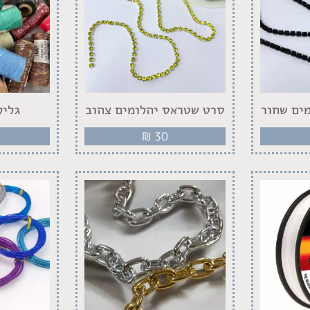
ים שחור
סרט שטראס יהלומים צהוב
גליל
₪
30