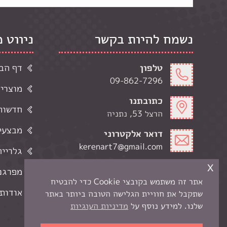
נשמח להיות בקשר
ניווט 
טלפון
דף הב
09-862-7296
מוצרי
כתובתנו
חדשות 
הרצל 53, נתניה
מבצעי
דואר אלקטרוני
kerenart7@gmail.com
גלרייה
x
שעות פתיחה
מפרגנ
ימי א-ה' 9:00-19:00
אתר זה משתמש בקובצי Cookie כדי להבטיח
ימי ו 9:00-13:00
אודותי
שתקבל את חוויית הגלישה הטובה ביותר באתר
שלנו. למידע נוסף על
מדיניות העוגיות