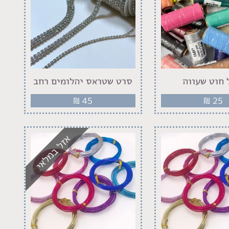
 חוט שעווה
סרט שטראס יהלומים רחב
₪
45
₪
25
אזל במלאי