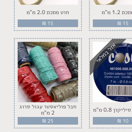
1.2 מ"מ
חוט מתכת 2.0 מ"מ
₪
15
₪
15
אזל במלאי
חבל פוליאסטר עגול סרוג
קון 0.8 מ"מ
2 מ"מ
₪
25
₪
10