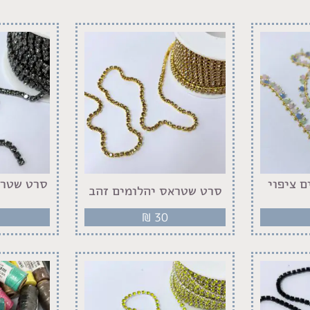
 ציפוי
סרט שטרא
סרט שטראס יהלומים זהב
₪
30