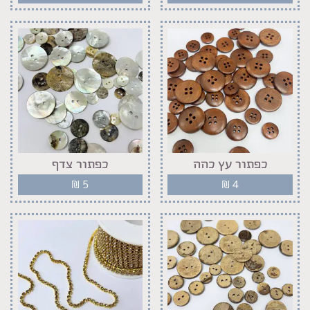
כפתור עץ כהה
כפתור צדף
₪
5
₪
4