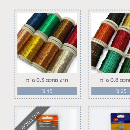
0.8 מ"מ
חוט מתכת 0.3 מ"מ
₪
15
₪
25
אזל במלאי