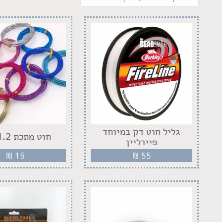
גליל חוט דק במיוחד
חוט מתכת 1.2 מ"מ
פיירליין
₪
15
₪
55