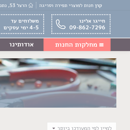
קרן
חנות למוצרי תפירה וסריגה
הרצל 53, נתניה
חייגו אלינו
משלוחים עד
09-862-7296
4-5 ימי עסקים
אודותינו
מחלקות החנות