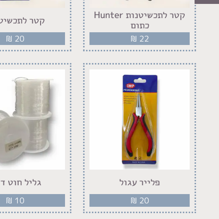
קטר לתכשיטנות Hunter
קטר לתכשיט
כתום
₪
20
₪
22
פלייר עגול
גליל חוט די
₪
10
₪
20