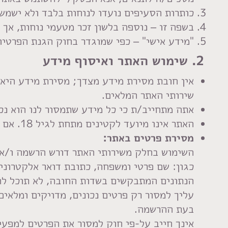
כותרות הסעיפים נועדו לנוחות בלבד ולא ישמשו
בשפה זו – נוספה בלשון זכר מטעמי נוחות, אך 
"מידע אישי" – כפי שמוגדר בחוק הגנת הפרטיות, התשמ"א–1981 (כולל תיקון 13) – הוא כל מידע המזהה אות
2. שימוש האתר ואיסוף מידע
אין חובת מסירת מידע מצדך; מסירת מידע היא א
שירותי האתר המלאים.
אתה מתחייב/ת כי כל מידע שתמסור לנו הוא נכ
האתר אינו מיועד לקטינים מתחת לגיל 18. אם אתה קטין – אנא הימנע/י משימוש בו.
מסירת פרטים באתר:
השימוש בחלק משירותי האתר דורש הרשמה ו/או
כגון: שם פרטי ומשפחה, כתובת דואר אלקטרוני
הנתונים המתבקשים בשדות החובה, לא תוכל לה
עליך למסור רק פרטים נכונים, מדויקים ומלאי
בעת ההרשמה.
אינך חייב על-פי חוק למסור את הפרטים למפעי