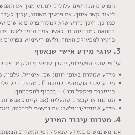
הפרטים הנדרשים עלולים למנוע ממך את האפשרו
ליצור קשר איתך. אם פרטיך השתנו, עליך לעדכן
כמו כן, הינך נדרש שלא למסור פרטים אישים ש
בהתאם למדיניות זו. כאשר אתה מוסר לאתר פרט
פרטיו למפעילת האתר, ולשם השימוש בפרטים א
3. סוגי מידע אישי שנאסף
על פי סוגי הפעילות, ייתכן שנאסוף חלק או את כ
מידע שמסרת באופן יזום: שם, אימייל, טלפון, מ
מידע טכני אוטומטי: כתובת IP, מזהים דיגיטליים, גלישה, סוג דפדפן, וטכנולוגיות מעקב כמו
פייסבוק פיקסל וכו') – בכפוף להסכמתך.
תמונות או קבצים שהעלית (אם קיימת אפשרות כ
מידע שיווקי/ניוזלטר: אם נרשמת לקבלתו, נאס
4. מטרות עיבוד המידע
אנו משתמשים במידע שנאסף לפי המטרות הבאות: