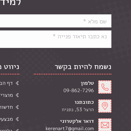
למידע
נשמח להיות בקשר
ניווט 
טלפון
דף הב
09-862-7296
מוצרי
כתובתנו
חדשות 
הרצל 53, נתניה
מבצעי
דואר אלקטרוני
kerenart7@gmail.com
גלרייה