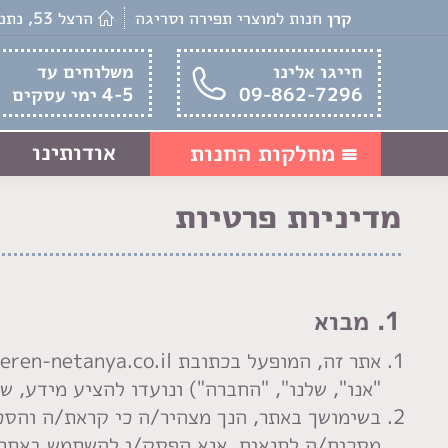
קרן
חנות למוצרי תפירה וסריגה
הרצל 53, נתניה
חייגו אלינו
משלוחים עד
09-862-7296
4-5 ימי עסקים
אודותינו
מחלקות החנות
מדיניות פרטיות
1. מבוא
"אנו", שלנו", "החברה") ונועדו להציע מידע, שי
בשימושך באתר, הנך מצהיר/ה כי קראת/ה והסכמ
מסכים/ה לתנאים, אנא הפסק/י להשתמש באתר 