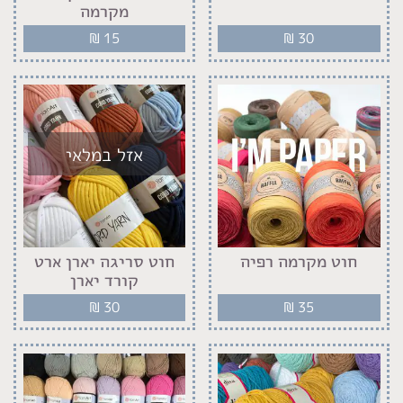
מקרמה
₪
15
₪
30
אזל במלאי
חוט מקרמה רפיה
חוט סריגה יארן ארט
קורד יארן
₪
30
₪
35