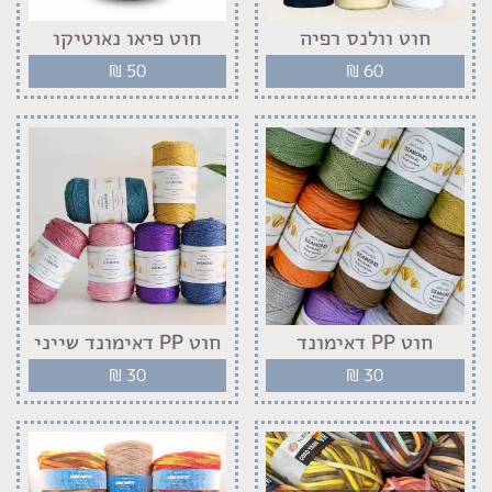
חוט וולנס רפיה
חוט פיאו נאוטיקו
₪
50
₪
60
חוט PP דאימונד
חוט PP דאימונד שייני
₪
30
₪
30