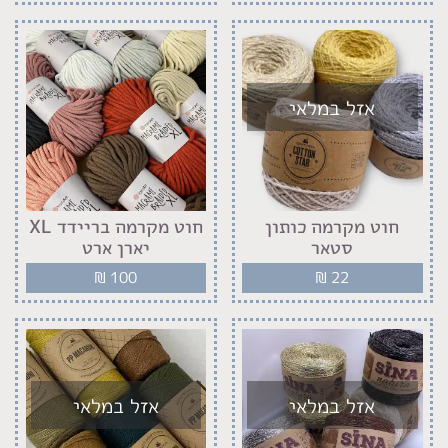
אזל במלאי
חוט מקרמה כותון
חוט מקרמה בריידד XL
סטאר
יארן ארט
₪
100
₪
22
אזל במלאי
אזל במלאי