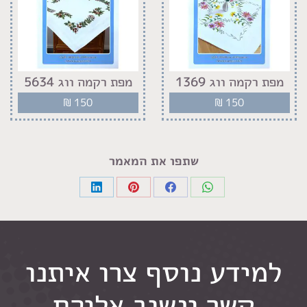
מפת רקמה ווג 1369
מפת רקמה ווג 5634
₪
150
₪
150
שתפו את המאמר
Share
Share
Share
Share
on
on
on
on
LinkedIn
Pinterest
Facebook
WhatsApp
למידע נוסף צרו איתנו
קשר ונשוב אליכם