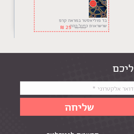
בד פוליאסטר במראה קרפ
שרשראות כחול כהה
₪
25
₪
50
ליכם