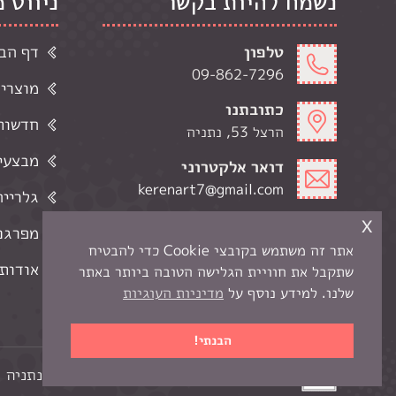
נשמח להיות בקשר
ניווט 
טלפון
דף הב
09-862-7296
מוצרי
כתובתנו
חדשות 
הרצל 53, נתניה
מבצעי
דואר אלקטרוני
kerenart7@gmail.com
גלרייה
x
שעות פתיחה
מפרגנ
ימי א-ה' 9:00-19:00
אתר זה משתמש בקובצי Cookie כדי להבטיח
ימי ו 9:00-13:00
אודותי
שתקבל את חוויית הגלישה הטובה ביותר באתר
שלנו. למידע נוסף על
מדיניות העוגיות
הבנתי!
כל הזכויות שמורות לקרן -
חנות יצירה בנתניה