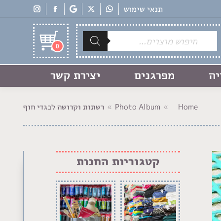
תנאי שימוש
Products
search
0
יה
מפרגנים
יצירת קשר
Home
Photo Album
רשתות וקרושה לבגדי חוף
You are here:
קטגוריות החנות