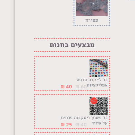
תפירה
מבצעים בחנות
בד לייקרה הדפס
אפליקציות
₪
40
₪
60
בד פשתן ויסקוזה פרחים
על שחור
₪
25
₪
40