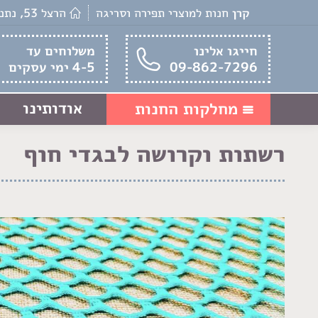
קרן
חנות למוצרי תפירה וסריגה
הרצל 53, נתניה
חייגו אלינו
משלוחים עד
09-862-7296
4-5 ימי עסקים
אודותינו
מחלקות החנות
רשתות וקרושה לבגדי חוף