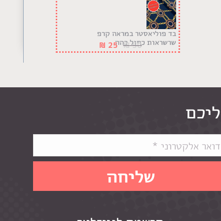
בד פוליאסטר במראה קרפ
שרשראות כחול כהה
₪
25
₪
50
ליכם