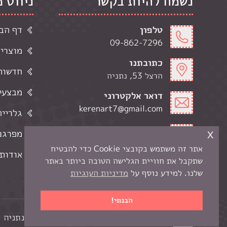
נשמח להיות בקשר
ניווט 
טלפון
דף הב
09-862-7296
מוצרי
כתובתנו
חדשות 
הרצל 53, נתניה
מבצעי
דואר אלקטרוני
kerenart7@gmail.com
גלרייה
שעות פתיחה
x
מפרגנ
ימי א-ה' 9:00-19:00
אתר זה משתמש בקובצי Cookie כדי להבטיח
ימי ו 9:00-13:00
אודותי
שתקבל את חוויית הגלישה הטובה ביותר באתר
שלנו. למידע נוסף על
מדיניות העוגיות
הבנתי!
כל הזכויות שמורות לקרן -
חנות יצירה בנתניה