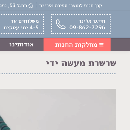
קרן
חנות למוצרי תפירה וסריגה
הרצל 53, נתניה
חייגו אלינו
משלוחים עד
09-862-7296
4-5 ימי עסקים
אודותינו
מחלקות החנות
שרשרת מעשה ידי