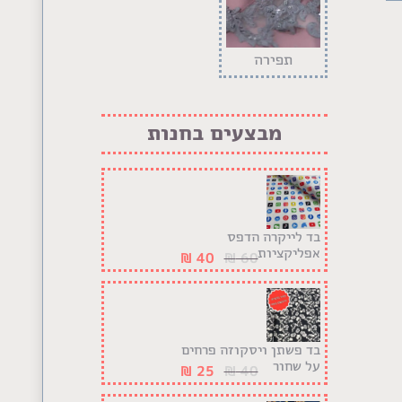
תפירה
מבצעים בחנות
בד לייקרה הדפס
אפליקציות
₪
40
₪
60
בד פשתן ויסקוזה פרחים
על שחור
₪
25
₪
40