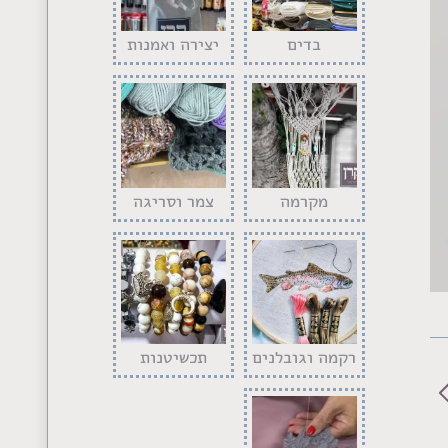
בדים
יצירה ואמנות
מקרמה
צמר וסריגה
post1
רקמה וגובלנים
תכשיטנות
Previo
albu