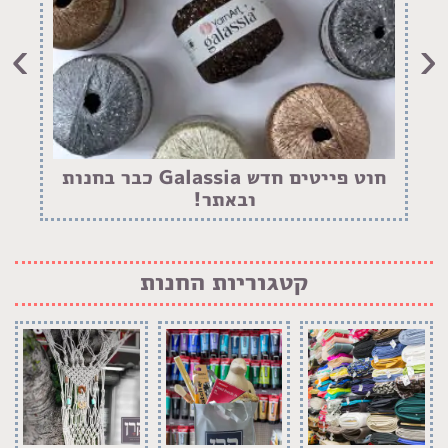
›
‹
חוט פייטים חדש Galassia כבר בחנות
ובאתר!
קטגוריות החנות