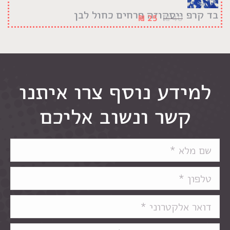
בד קרפ ויסקוזה פרחים כחול לבן
₪
25
₪
40
למידע נוסף צרו איתנו
קשר ונשוב אליכם