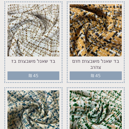
בד שאנל משבצות חום
בד שאנל משבצות בז
צהוב
₪
45
₪
45