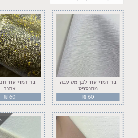
בד דמוי עור לבן מט עבה
בד דמוי עור תני
מחוספס
צהוב
₪
60
₪
60
אז