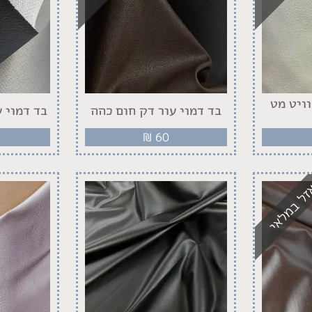
וויט מט
בד דמוי עור דק חום כהה
בד דמוי 
₪
60
ל במלאי