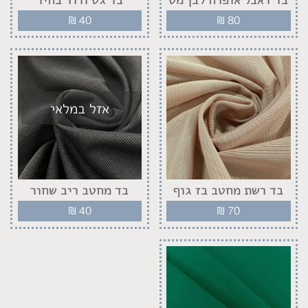
₪
40
₪
80
אזל במלאי
בד רשת מחטב בז גוף
בד מחטב ריב שחור
₪
40
₪
70