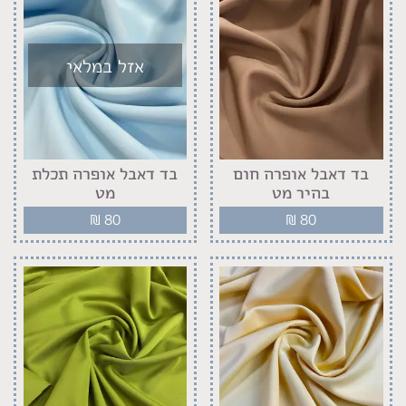
אזל במלאי
בד דאבל אופרה חום
בד דאבל אופרה תכלת
בהיר מט
מט
₪
80
₪
80