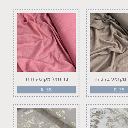
 מקומט בז כהה
בד וואל מקומט ורוד
₪
38
₪
38