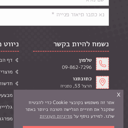
נשמח להיות בקשר
ניווט 
טלפון
דף הב
09-862-7296
מוצרי
כתובתנו
חדשות 
הרצל 53, נתניה
x
מבצעי
דואר אלקטרוני
אתר זה משתמש בקובצי Cookie כדי להבטיח
kerenart7@gmail.com
גלרייה
שתקבל את חוויית הגלישה הטובה ביותר באתר
שעות פתיחה
שלנו. למידע נוסף על
מדיניות העוגיות
מפרגנ
ימי א-ה' 9:00-19:00