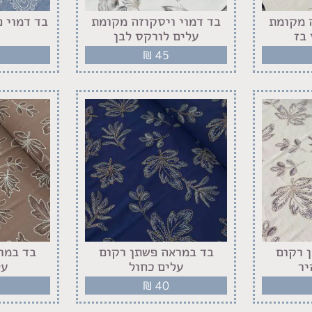
ה מקומת
‏בד דמוי ויסקוזה מקומת
בד דמוי פ
בז
עלים לורקס לבן
₪
45
 רקום
בד במראה פשתן רקום
בד במר
יר
עלים כחול
על
₪
40