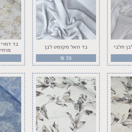
‏בד דמוי
בן חלבי
בד וואל מקומט לבן
פרחים
₪
38