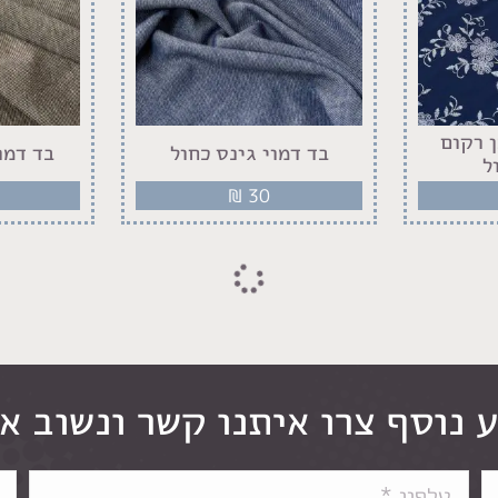
 רקום
בד דמוי גינס כחול
בד דמו
ל
₪
30
 נוסף צרו איתנו קשר ונשוב א