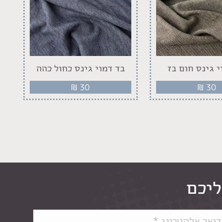
י גינס חום בז
בד דמוי גינס כחול כהה
₪
30
₪
30
ליכם