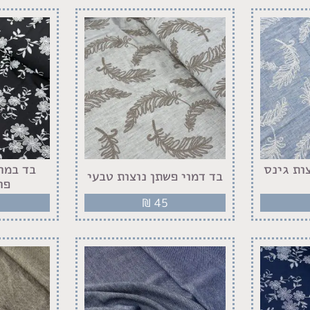
ות גינס
בד במר
בד דמוי פשתן נוצות טבעי
פר
₪
45