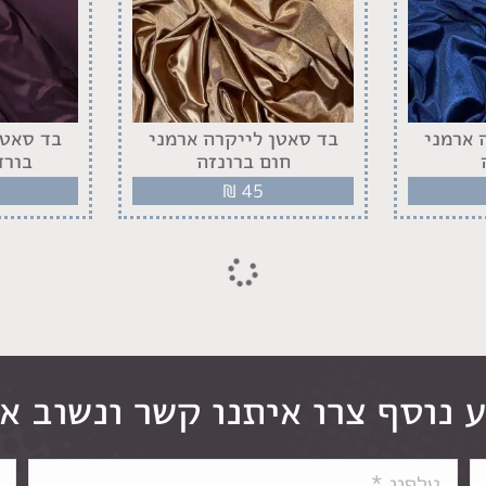
 ארמני
בד סאטן לייקרה ארמני
בד סאטן
חום ברונזה
בורד
₪
45
 נוסף צרו איתנו קשר ונשוב א