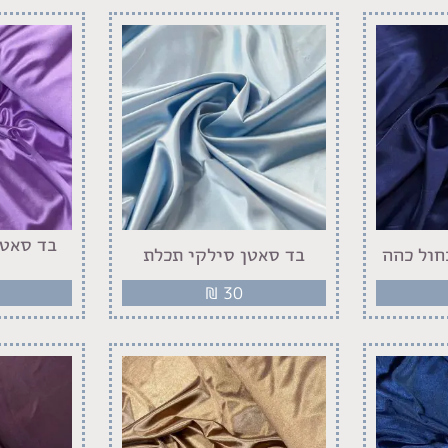
בד סאטן
חול כהה
בד סאטן סילקי תכלת
₪
30