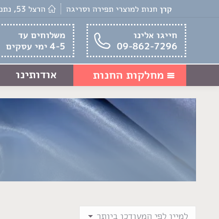
קרן
חנות למוצרי תפירה וסריגה
הרצל 53, נתניה
חייגו אלינו
משלוחים עד
09-862-7296
4-5 ימי עסקים
אודותינו
מחלקות החנות