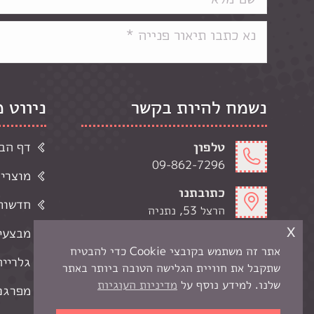
נשמח להיות בקשר
ניווט 
טלפון
דף הב
09-862-7296
מוצרי
כתובתנו
חדשות 
הרצל 53, נתניה
x
מבצעי
דואר אלקטרוני
אתר זה משתמש בקובצי Cookie כדי להבטיח
kerenart7@gmail.com
גלרייה
שתקבל את חוויית הגלישה הטובה ביותר באתר
שעות פתיחה
שלנו. למידע נוסף על
מדיניות העוגיות
מפרגנ
ימי א-ה' 9:00-19:00