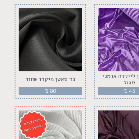
 לייקרה ארמני
בד סאטן מיקדו שחור
סגול
₪
80
₪
45