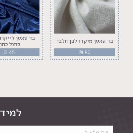
בד סאטן לייקרה
בד סאטן מיקדו לבן חלבי
כחול כהה
₪
45
₪
80
למידע