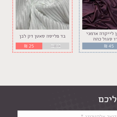
 לייקרה ארמני
בד פליסה סאטן דק לבן
ו סגול כהה
₪
25
₪
40
₪
45
ליכם