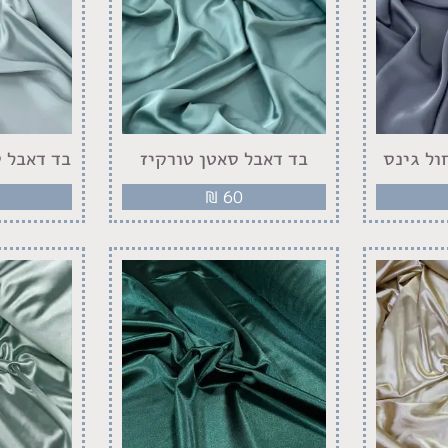
ול גינס
בד דאבל סאטן טורקיז
בד דאבל ס
₪
60