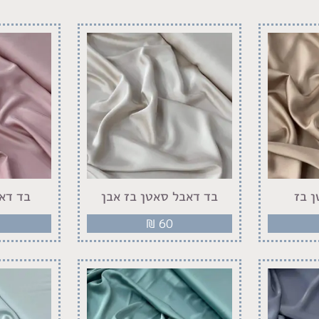
 בז
בד דאבל סאטן בז אבן
בד דא
₪
60