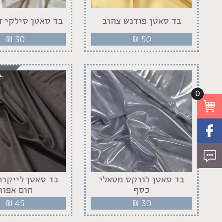
בד סאטן פודנש צהוב
בד סאטן סילקי ז
₪
30
₪
50
אז
0
בד סאטן לורקס מטאלי
בד סאטן לייקרה
כסף
חום אפור
₪
45
₪
30