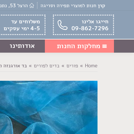
קרן
חנות למוצרי תפירה וסריגה
הרצל 53, נתניה
חייגו אלינו
משלוחים עד
09-862-7296
4-5 ימי עסקים
אודותינו
מחלקות החנות
Home
פורים
בדים לפורים
בד אורגנזה ת
You are here: