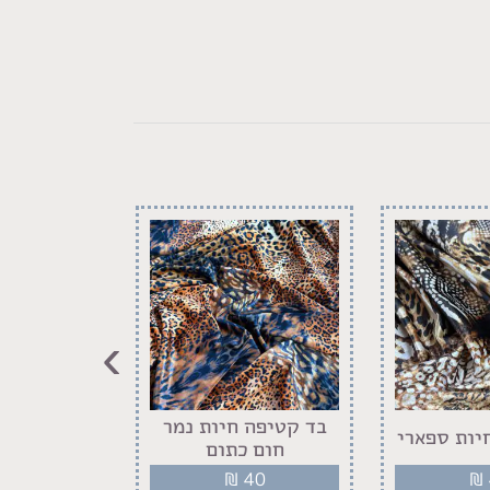
›
בד קטיפה חיות נמר
בד קטיפה 
יות ספארי
חום כתום
של
40
₪
40
₪