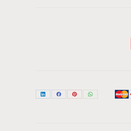
Share
Share
Share
Share
on
on
on
on
LinkedIn
Facebook
Pinterest
WhatsApp