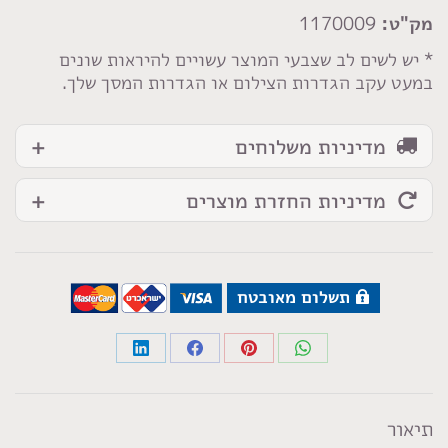
פפיטה
מק"ט:
1170009
טורקיז
תכלת
* יש לשים לב שצבעי המוצר עשויים להיראות שונים
במעט עקב הגדרות הצילום או הגדרות המסך שלך.
לורקס
מדיניות משלוחים
מדיניות החזרת מוצרים
תשלום מאובטח
Share
Share
Share
Share
on
on
on
on
LinkedIn
Facebook
Pinterest
WhatsApp
תיאור