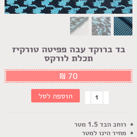
בד ברוקד עבה פפיטה טורקיז
תכלת לורקס
₪
70
כמות
הוספה לסל
של
בד
ברוקד
רוחב הבד 1.5 מטר
עבה
מחיר הינו למטר