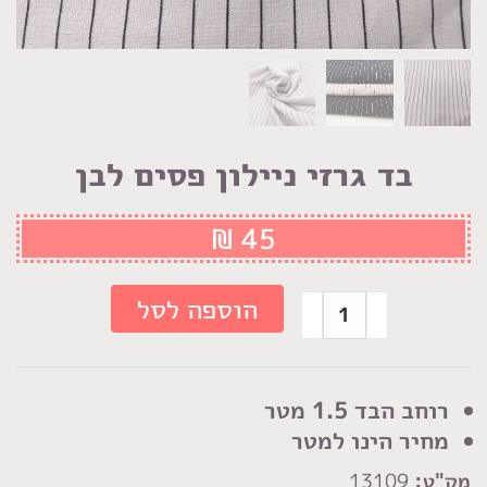
בד גרזי ניילון פסים לבן
₪
45
כמות
הוספה לסל
של
בד
גרזי
רוחב הבד 1.5 מטר
ניילון
מחיר הינו למטר
פסים
מק"ט:
13109