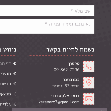
נשמח להיות בקשר
ניווט 
טלפון
דף הב
09-862-7296
מוצרי
כתובתנו
חדשות 
הרצל 53, נתניה
מבצעי
דואר אלקטרוני
kerenart7@gmail.com
גלרייה