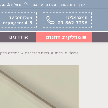
קרן
חנות למוצרי תפירה וסריגה
הרצל 53, נתניה
חייגו אלינו
משלוחים עד
09-862-7296
4-5 ימי עסקים
אודותינו
מחלקות החנות
Home
בדים
בדים לבגדי ים
לייקרה חלק
You are here: