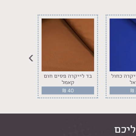
›
יקרה כחול
בד לייקרה פסים חום
בד לייקרה 
אל
קאמל
לבן 
40
₪
40
₪
ליכם