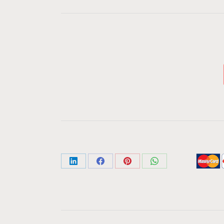
Share
Share
Share
Share
on
on
on
on
LinkedIn
Facebook
Pinterest
WhatsApp