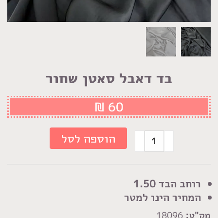
בד דאבל סאטן שחור
₪
60
כמות
הוספה לסל
של
בד
דאבל
רוחב הבד 1.50
סאטן
המחיר הינו למטר
שחור
מק"ט:
18096