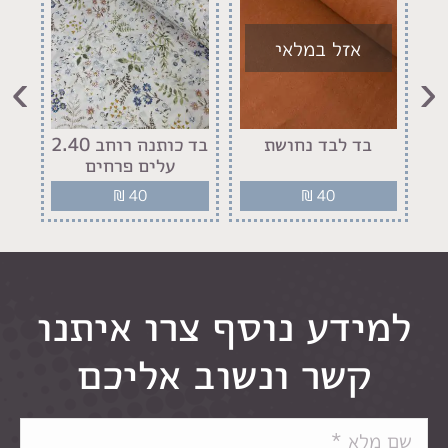
אזל במלאי
›
‹
רוחב 2.40
בד לבד נחושת
בד כותנה רוחב 2.40
עלים פרחים
פר
₪
40
₪
40
למידע נוסף צרו איתנו
קשר ונשוב אליכם