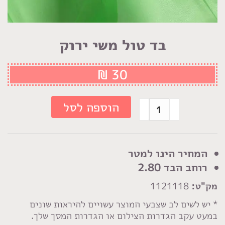
בד טול משי ירוק
₪
30
כמות
הוספה לסל
של
בד
טול
המחיר הינו למטר
משי
רוחב הבד 2.80
ירוק
מק"ט:
1121118
* יש לשים לב שצבעי המוצר עשויים להיראות שונים
במעט עקב הגדרות הצילום או הגדרות המסך שלך.