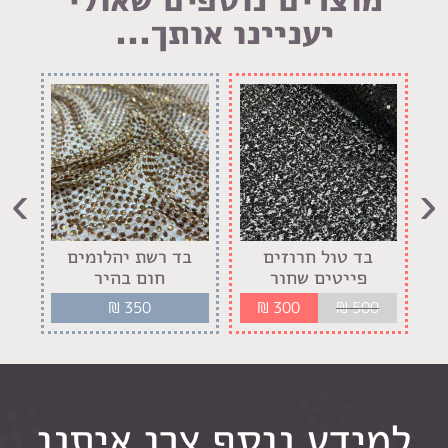
יעניינו אותך...
›
‹
בד טול חרוזים
בד רשת יהלומים
בד 
פייטים שחור
חום בהיר
₪
350
₪
300
₪
500
למידע נוסף צרו איתנו