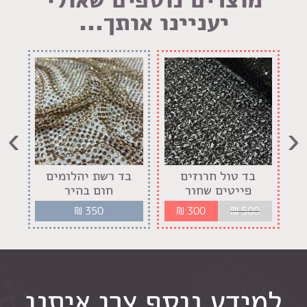
יעניינו אותך...
›
‹
בד טול חרוזים
בד רשת יהלומים
בד 
פייטים שחור
חום בהיר
₪
350
₪
300
₪
500
למידע נוסף צרו איתנו