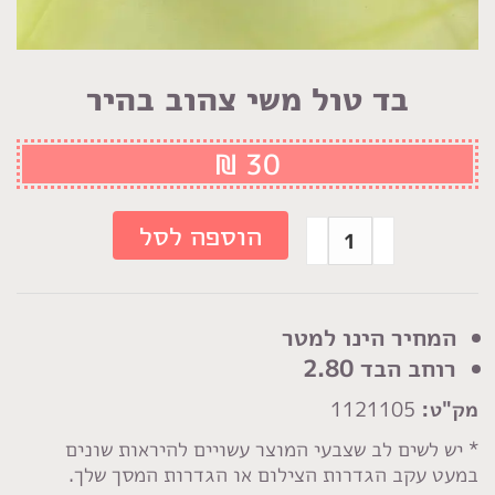
בד טול משי צהוב בהיר
₪
30
כמות
הוספה לסל
של
בד
טול
המחיר הינו למטר
משי
רוחב הבד 2.80
צהוב
מק"ט:
1121105
בהיר
* יש לשים לב שצבעי המוצר עשויים להיראות שונים
במעט עקב הגדרות הצילום או הגדרות המסך שלך.