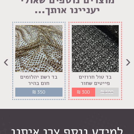
יעניינו אותך...
›
‹
בד טול חרוזים
בד רשת יהלומים
בד 
פייטים שחור
חום בהיר
₪
350
₪
300
₪
500
למידע נוסף צרו איתנו