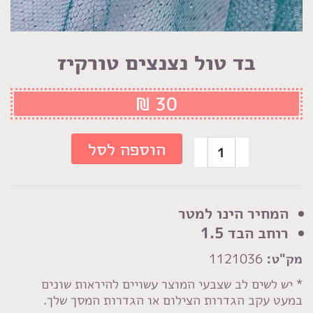
בד טול נצנצים טורקיז
₪
30
כמות
הוספה לסל
של
בד
טול
המחיר הינו למטר
נצנצים
רוחב הבד 1.5
טורקיז
מק"ט:
1121036
* יש לשים לב שצבעי המוצר עשויים להיראות שונים
במעט עקב הגדרות הצילום או הגדרות המסך שלך.