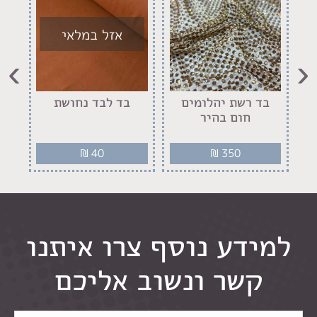
אזל במלאי
›
‹
בד רשת יהלומים
בד לבד נחושת
‏
ס
חום בהיר
₪
40
₪
350
למידע נוסף צרו איתנו
קשר ונשוב אליכם