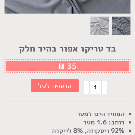
בד טריקו אפור בהיר חלק
₪
35
כמות
הוספה לסל
של
בד
טריקו
המחיר הינו למטר
אפור
רוחב: 1.6 מטר
בהיר
92% ויסקוזה, 8% לייקרה