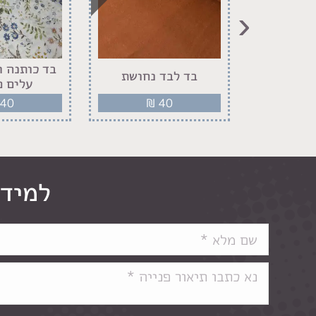
‹
בד כותנה רוחב 2.40
בד לבד נחושת
ול לבן
עלים פ
40
₪
40
₪
למידע