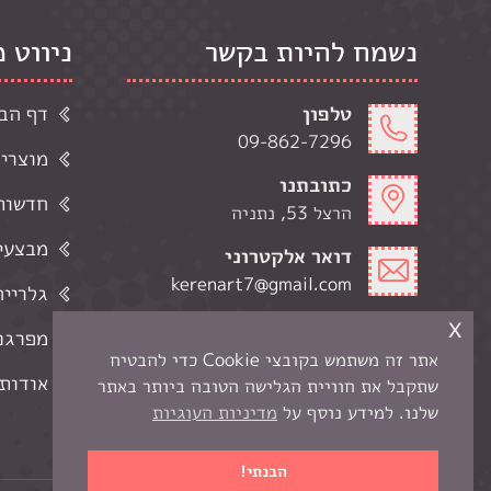
נשמח להיות בקשר
ניווט 
טלפון
דף הב
09-862-7296
מוצרי
כתובתנו
חדשות 
הרצל 53, נתניה
מבצעי
דואר אלקטרוני
kerenart7@gmail.com
גלרייה
x
שעות פתיחה
מפרגנ
ימי א-ה' 9:00-19:00
אתר זה משתמש בקובצי Cookie כדי להבטיח
ימי ו 9:00-13:00
אודותי
שתקבל את חוויית הגלישה הטובה ביותר באתר
שלנו. למידע נוסף על
מדיניות העוגיות
הבנתי!