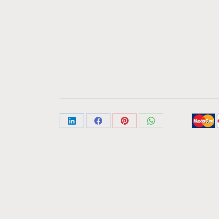
Share
Share
Share
Share
on
on
on
on
LinkedIn
Facebook
Pinterest
WhatsApp