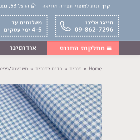
קרן
חנות למוצרי תפירה וסריגה
הרצל 53, נתניה
חייגו אלינו
משלוחים עד
09-862-7296
4-5 ימי עסקים
אודותינו
מחלקות החנות
Home
פורים
בדים לפורים
משבצות/פסים
You are here: