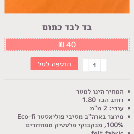
בד לבד כתום
₪
40
כמות
הוספה לסל
של
בד
לבד
המחיר הינו למטר
כתום
רוחב הבד 1.80
עובי: 2 מ"מ
מיוצר בארה"ב מסיבי פוליאסטר Eco-fi
100%, מבקבוקי פלסטיק ממוחזרים
felt fabric