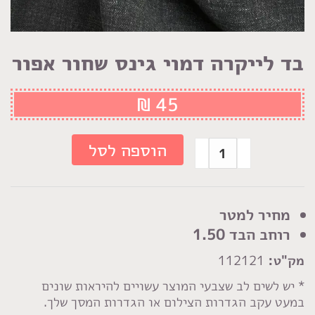
בד לייקרה דמוי גינס שחור אפור
₪
45
כמות
הוספה לסל
של
בד
לייקרה
מחיר למטר
דמוי
רוחב הבד 1.50
גינס
מק"ט:
112121
שחור
אפור
* יש לשים לב שצבעי המוצר עשויים להיראות שונים
במעט עקב הגדרות הצילום או הגדרות המסך שלך.