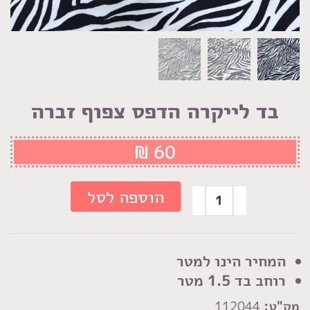
בד לייקרה הדפס צפוף זברה
₪
60
כמות
הוספה לסל
של
בד
לייקרה
המחיר הינו למטר
הדפס
רוחב בד 1.5 מטר
צפוף
מק"ט:
112044