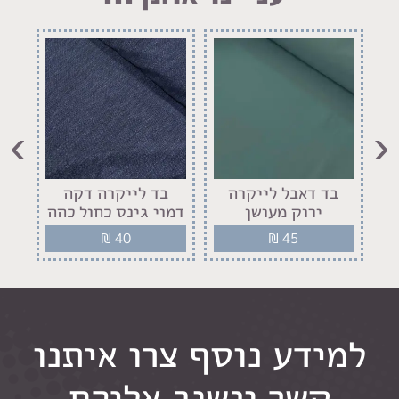
›
‹
בד דאבל לייקרה
בד לייקרה דקה
ב
ירוק מעושן
דמוי גינס כחול כהה
₪
40
₪
45
למידע נוסף צרו איתנו
קשר ונשוב אליכם