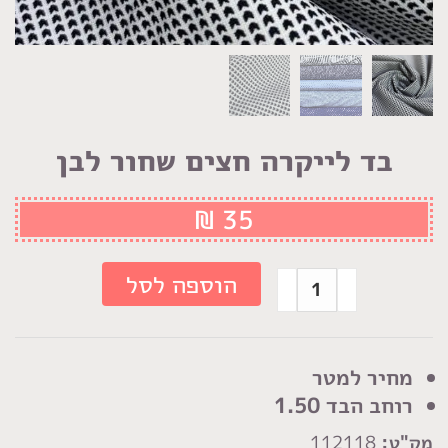
בד לייקרה חצים שחור לבן
₪
35
כמות
הוספה לסל
של
בד
לייקרה
מחיר למטר
חצים
רוחב הבד 1.50
שחור
מק"ט:
112118