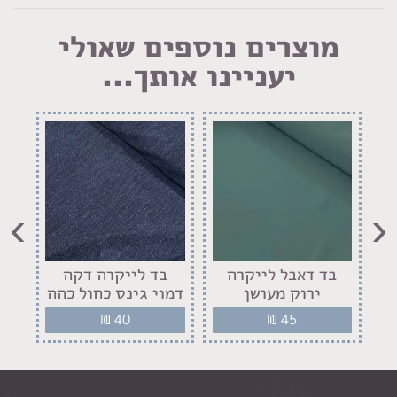
מוצרים נוספים שאולי
יעניינו אותך...
›
‹
בד דאבל לייקרה
בד לייקרה דקה
ב
ירוק מעושן
דמוי גינס כחול כהה
₪
40
₪
45