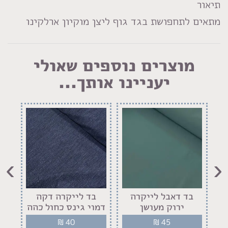
LinkedIn
Facebook
Pinterest
WhatsApp
תיאור
מתאים לתחפושת בגד גוף ליצן מוקיון ארלקינו
מוצרים נוספים שאולי
יעניינו אותך...
›
‹
בד דאבל לייקרה
בד לייקרה דקה
ב
ירוק מעושן
דמוי גינס כחול כהה
₪
40
₪
45