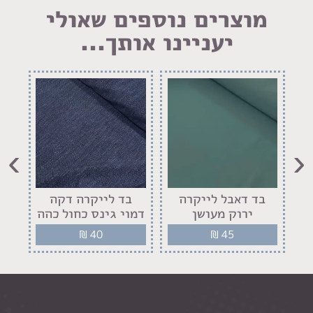
מוצרים נוספים שאולי
יעניינו אותך...
›
‹
בד דאבל לייקרה
בד לייקרה דקה
ב
ירוק מעושן
דמוי גינס כחול כהה
₪
40
₪
45