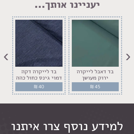
יעניינו אותך...
›
‹
בד דאבל לייקרה
בד לייקרה דקה
ב
ירוק מעושן
דמוי גינס כחול כהה
₪
40
₪
45
למידע נוסף צרו איתנו