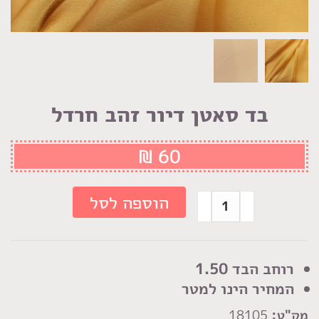
בד סאטן דיור זהב חרדל
₪
60
כמות
הוספה לסל
של
בד
סאטן
רוחב הבד 1.50
דיור
המחיר הינו למטר
זהב
מק"ט:
18105