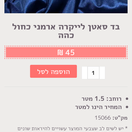
בד סאטן לייקרה ארמני כחול
כהה
₪
45
כמות
הוספה לסל
של
בד
סאטן
רוחב: 1.5 מטר
לייקרה
המחיר הינו למטר
ארמני
מק"ט:
15066
כחול
כהה
* יש לשים לב שצבעי המוצר עשויים להיראות שונים