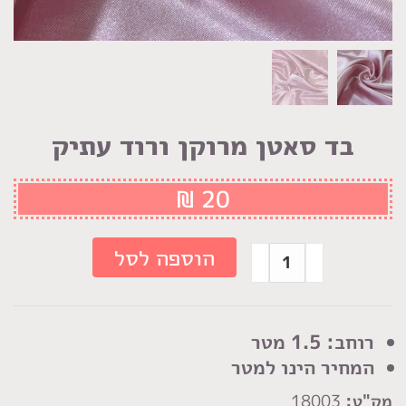
בד סאטן מרוקן ורוד עתיק
₪
20
כמות
הוספה לסל
של
בד
סאטן
רוחב: 1.5 מטר
מרוקן
המחיר הינו למטר
ורוד
מק"ט:
18003