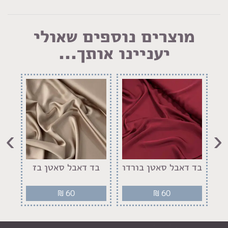
מוצרים נוספים שאולי
יעניינו אותך...
›
‹
ם
בד דאבל סאטן בורדו
בד דאבל סאטן בז
ב
₪
60
₪
60