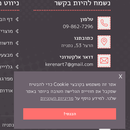
נשמח להיות בקשר
ניווט 
טלפון
דף הב
09-862-7296
מוצרי
כתובתנו
חדשות 
הרצל 53, נתניה
מבצעי
דואר אלקטרוני
kerenart7@gmail.com
גלרייה
x
שעות פתיחה
מפרגנ
ימי א-ה' 9:00-19:00
אתר זה משתמש בקובצי Cookie כדי להבטיח
ימי ו 9:00-13:00
אודותי
שתקבל את חוויית הגלישה הטובה ביותר באתר
שלנו. למידע נוסף על
מדיניות העוגיות
הבנתי!
כל הזכויות שמורות לקרן -
חנות יצירה בנתניה