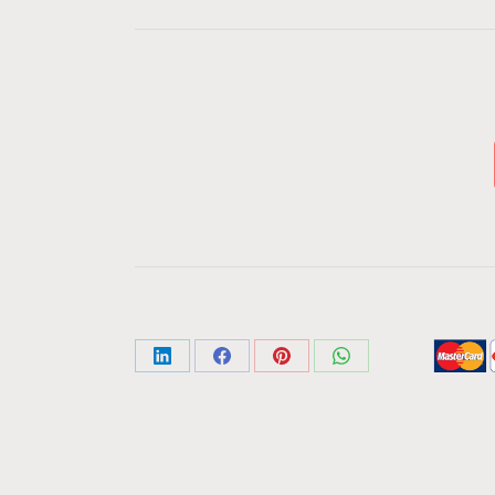
Share
Share
Share
Share
on
on
on
on
LinkedIn
Facebook
Pinterest
WhatsApp