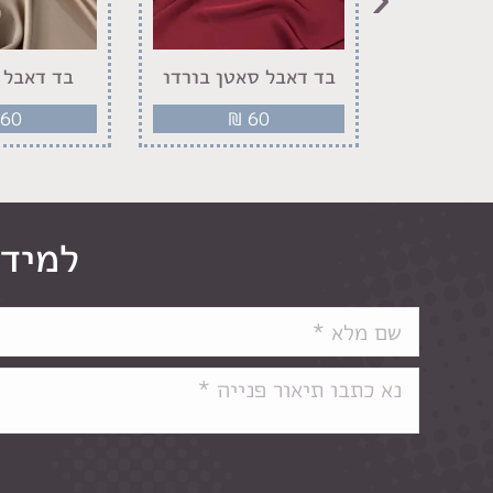
אטן חום
בד דאבל סאטן בורדו
בד דאבל 
ה
60
₪
60
₪
למידע