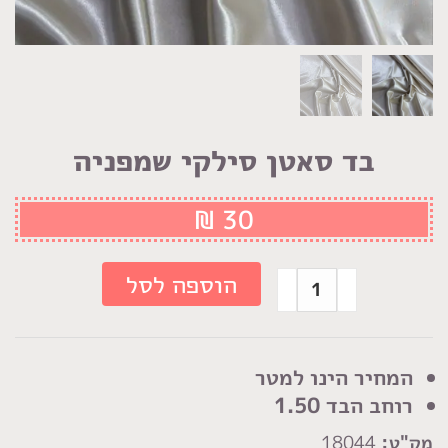
בד סאטן סילקי שמפניה
₪
30
כמות
הוספה לסל
של
בד
סאטן
המחיר הינו למטר
סילקי
רוחב הבד 1.50
שמפניה
מק"ט:
18044