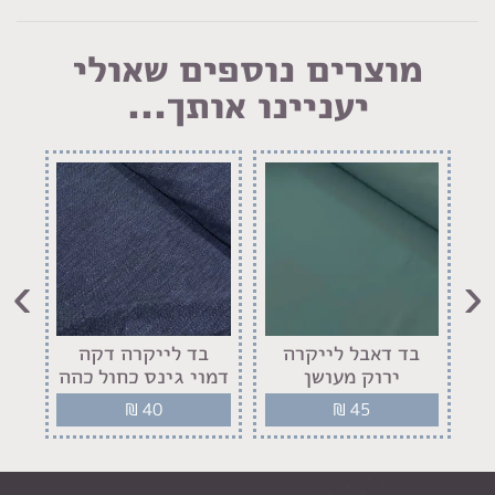
מוצרים נוספים שאולי
יעניינו אותך...
›
‹
בד דאבל לייקרה
בד לייקרה דקה
ב
ירוק מעושן
דמוי גינס כחול כהה
₪
40
₪
45