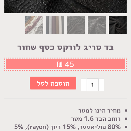
בד סריג לורקס כסף שחור
₪
45
כמות
הוספה לסל
של
בד
סריג
מחיר הינו למטר
לורקס
רוחב הבד 1.6 מטר
כסף
80% פוליאסטר, 15% ריון (rayon), 5%