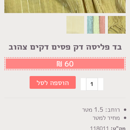
בד פליסה דק פסים דקים צהוב
₪
60
כמות
הוספה לסל
של
בד
פליסה
רוחב: 1.5 מטר
דק
מחיר למטר
פסים
מק"ט:
118011