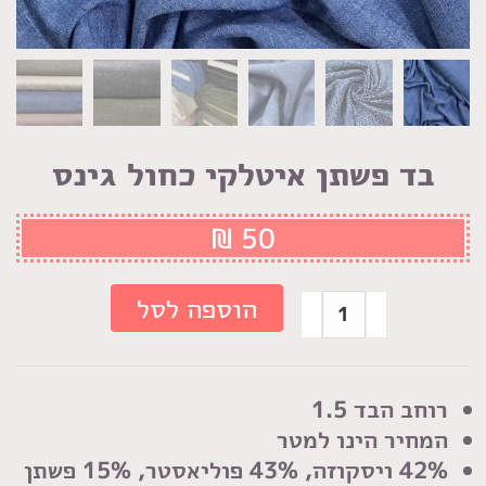
בד פשתן איטלקי כחול גינס
₪
50
כמות
הוספה לסל
של
בד
פשתן
רוחב הבד 1.5
איטלקי
המחיר הינו למטר
כחול
42% ויסקוזה, 43% פוליאסטר, 15% פשתן