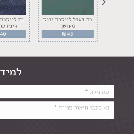
‹
פסים דקים
בד דאבל לייקרה ירוק
בד לייקרה 
לבי
מעושן
גינס כח
40
₪
45
₪
למידע