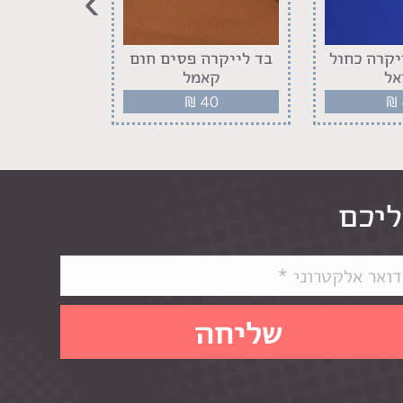
›
יקרה כחול
בד לייקרה פסים חום
בד לייקרה 
אל
קאמל
לבן 
40
₪
40
₪
ליכם