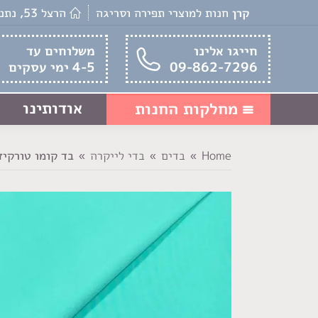
קרן
חנות למוצרי תפירה וסריגה
הרצל 53, נתניה
חייגו אלינו
משלוחים עד
09-862-7296
4-5 ימי עסקים
אודותינו
מחלקות החנות
Home
בדים
בדי לייקרה
בד קומו טורקיז
You are here: