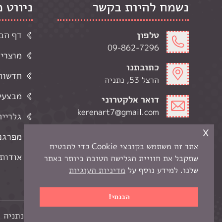
נשמח להיות בקשר
ניווט 
טלפון
דף הב
09-862-7296
מוצרי
כתובתנו
חדשות 
הרצל 53, נתניה
מבצעי
דואר אלקטרוני
kerenart7@gmail.com
גלרייה
x
שעות פתיחה
מפרגנ
ימי א-ה' 9:00-19:00
אתר זה משתמש בקובצי Cookie כדי להבטיח
ימי ו 9:00-13:00
אודותי
שתקבל את חוויית הגלישה הטובה ביותר באתר
שלנו. למידע נוסף על
מדיניות העוגיות
הבנתי!
כל הזכויות שמורות לקרן -
חנות יצירה בנתניה