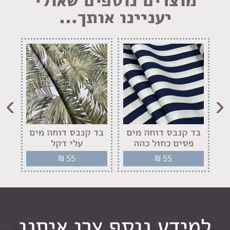
יעניינו אותך...
›
‹
רוחב 2.40
בד קנבס דוחה מים
בד קנבס דוחה מים
בד
פסים כחול כהה
עלי דקל
פר
₪
55
₪
55
למידע נוסף צרו איתנו