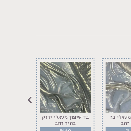
›
מטאלי בז
בד שיפון מטאלי ירוק
בד שיפון 
זהב
בהיר זהב
זה
60
₪
60
₪