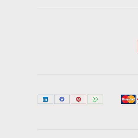
Share
Share
Share
Share
on
on
on
on
LinkedIn
Facebook
Pinterest
WhatsApp