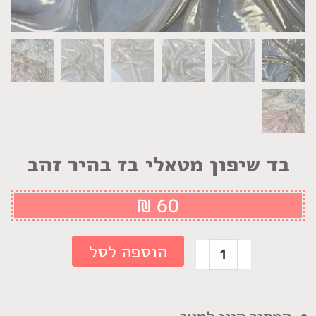
בד שיפון מטאלי בז בהיר זהב
₪
60
כמות
הוספה לסל
של
בד
שיפון
המחיר הינו למטר